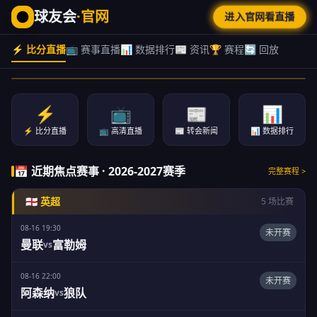
球友会
·官网
进入官网看直播
⚡ 比分直播
📺 赛事直播
📊 数据排行
📰 资讯
🏆 赛程
🔄 回放
⚡
📺
📰
📊
⚡ 比分直播
📺 高清直播
📰 转会新闻
📊 数据排行
📅 近期焦点赛事 · 2026-2027赛季
完整赛程 >
📊 数据驱动
实时比分·数据全掌握
🏴󠁧󠁢󠁥󠁮󠁧󠁿 英超
5 场比赛
即时比分更新·球队数据统计·球员表现追踪
08-16 19:30
未开赛
曼联
富勒姆
vs
注册领优惠观看
新人球礼
注册领优惠观看
新人球礼
注册领优惠观看
新人球礼
08-16 22:00
未开赛
阿森纳
狼队
vs