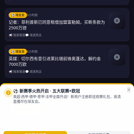
⚽ 球友会
5小时前
记者：菲利普斯已同意租借加盟富勒姆，买断条款为
2500万镑
📢 独家报道
💬 球迷热议
⚽ 球友会
6小时前
英媒：切尔西有意引进莱比锡前锋奥蓬达，解约金
7000万欧
📢 独家报道
💬 球迷热议
×
⚽ 新赛季火热开启 · 五大联赛+欧冠
⚽ 球友会 · 足球第一站
英超·西甲·德甲·意甲·法甲全面开战！新用户注册即送观赛礼包，高清
全球足球赛事高清直播 · 实时比分 · 深度资讯
直播尽在球友会。
立即观看直播
领取优惠